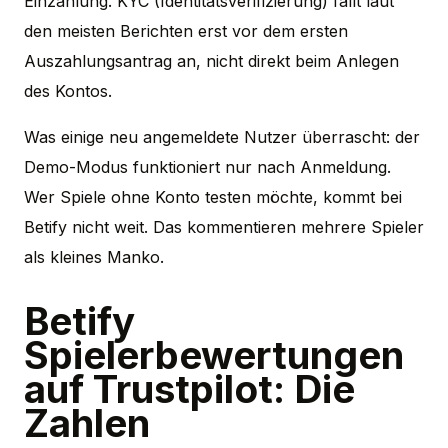
Einzahlung. KYC (Identitätsverifizierung) fällt laut
den meisten Berichten erst vor dem ersten
Auszahlungsantrag an, nicht direkt beim Anlegen
des Kontos.
Was einige neu angemeldete Nutzer überrascht: der
Demo-Modus funktioniert nur nach Anmeldung.
Wer Spiele ohne Konto testen möchte, kommt bei
Betify nicht weit. Das kommentieren mehrere Spieler
als kleines Manko.
Betify
Spielerbewertungen
auf Trustpilot: Die
Zahlen