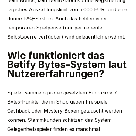
beim Bonus, kein Demo-Modus ohne Registrierung,
tägliches Auszahlungslimit von 5.000 EUR, und eine
dünne FAQ-Sektion. Auch das Fehlen einer
temporären Spielpause (nur permanente
Selbstsperre verfügbar) wird gelegentlich erwähnt.
Wie funktioniert das
Betify Bytes-System laut
Nutzererfahrungen?
Spieler sammeln pro eingesetztem Euro circa 7
Bytes-Punkte, die im Shop gegen Freispiele,
Cashback oder Mystery-Boxen getauscht werden
können. Stammkunden schätzen das System,
Gelegenheitsspieler finden es manchmal