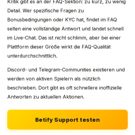
Kritik gibt es an der FAQ-Sektion: zu kurz, zu wenig
Detail. Wer spezifische Fragen zu
Bonusbedingungen oder KYC hat, findet im FAQ
selten eine vollständige Antwort und landet schnell
im Live-Chat. Das ist nicht schlimm, aber bei einer
Plattform dieser Größe wirkt die FAQ-Qualität
unterdurchschnittlich.
Discord- und Telegram-Communities existieren und
werden von aktiven Spielern als nützlich
beschrieben. Dort gibt es oft schnellere inoffizielle
Antworten zu aktuellen Aktionen.
Betify Support testen