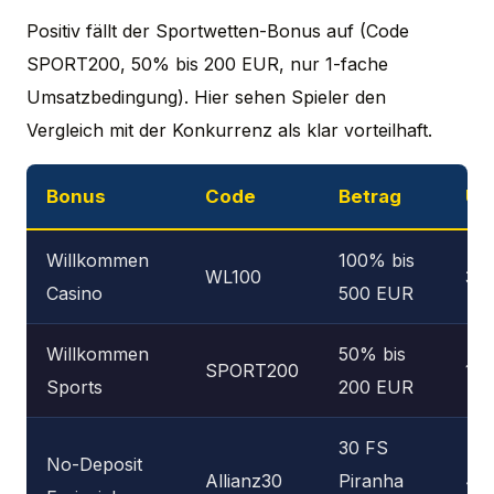
Positiv fällt der Sportwetten-Bonus auf (Code
SPORT200, 50% bis 200 EUR, nur 1-fache
Umsatzbedingung). Hier sehen Spieler den
Vergleich mit der Konkurrenz als klar vorteilhaft.
Bonus
Code
Betrag
Um
Willkommen
100% bis
WL100
35
Casino
500 EUR
Willkommen
50% bis
SPORT200
1x
Sports
200 EUR
30 FS
No-Deposit
Allianz30
Piranha
40