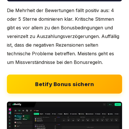
Die Mehrheit der Bewertungen fällt positiv aus: 4
oder 5 Sterne dominieren klar. Kritische Stimmen
gibt es vor allem zu den Bonusbedingungen und
vereinzelt zu Auszahlungsverzögerungen. Auffällig
ist, dass die negativen Rezensionen selten
technische Probleme betreffen. Meistens geht es
um Missverständnisse bei den Bonusregeln.
Betify Bonus sichern