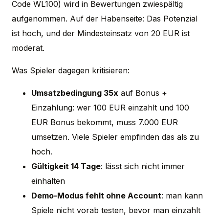
Code WL100) wird in Bewertungen zwiespältig
aufgenommen. Auf der Habenseite: Das Potenzial
ist hoch, und der Mindesteinsatz von 20 EUR ist
moderat.
Was Spieler dagegen kritisieren:
Umsatzbedingung 35x
auf Bonus +
Einzahlung: wer 100 EUR einzahlt und 100
EUR Bonus bekommt, muss 7.000 EUR
umsetzen. Viele Spieler empfinden das als zu
hoch.
Gültigkeit 14 Tage
: lässt sich nicht immer
einhalten
Demo-Modus fehlt ohne Account
: man kann
Spiele nicht vorab testen, bevor man einzahlt