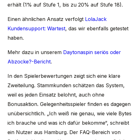
erhält (1% auf Stufe 1, bis zu 20% auf Stufe 18).
Einen ähnlichen Ansatz verfolgt
LolaJack
Kundensupport: Wartest
, das wir ebenfalls getestet
haben.
Mehr dazu in unserem
Daytonaspin seriös oder
Abzocke?-Bericht
.
In den Spielerbewertungen zeigt sich eine klare
Zweiteilung. Stammkunden schätzen das System,
weil es jeden Einsatz belohnt, auch ohne
Bonusaktion. Gelegenheitsspieler finden es dagegen
unübersichtlich. „Ich weiß nie genau, wie viele Bytes
ich brauche und was ich dafür bekomme“, schreibt
ein Nutzer aus Hamburg. Der FAQ-Bereich von