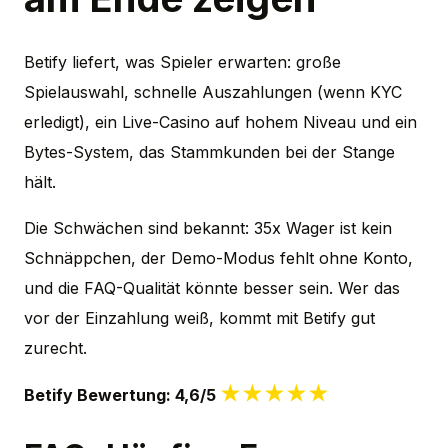
Betify liefert, was Spieler erwarten: große
Spielauswahl, schnelle Auszahlungen (wenn KYC
erledigt), ein Live-Casino auf hohem Niveau und ein
Bytes-System, das Stammkunden bei der Stange
hält.
Die Schwächen sind bekannt: 35x Wager ist kein
Schnäppchen, der Demo-Modus fehlt ohne Konto,
und die FAQ-Qualität könnte besser sein. Wer das
vor der Einzahlung weiß, kommt mit Betify gut
zurecht.
★★★★★
Betify Bewertung: 4,6/5