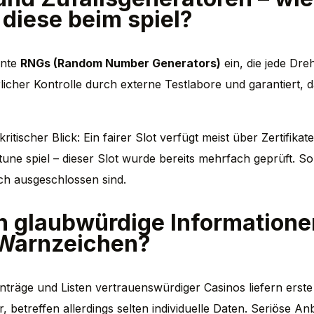
 diese beim spiel?
nnte
RNGs (Random Number Generators)
ein, die jede Dr
rlicher Kontrolle durch externe Testlabore und garantiert, d
ritischer Blick: Ein fairer Slot verfügt meist über Zertifika
tune spiel – dieser Slot wurde bereits mehrfach geprüft. So
ch ausgeschlossen sind.
n glaubwürdige Informatione
Warnzeichen?
nträge und Listen vertrauenswürdiger Casinos liefern erst
 betreffen allerdings selten individuelle Daten. Seriöse A