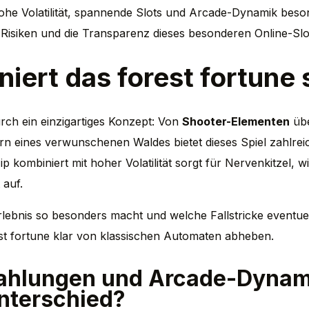
ohe Volatilität, spannende Slots und Arcade-Dynamik beson
Risiken und die Transparenz dieses besonderen Online-Slo
niert das forest fortune 
rch ein einzigartiges Konzept: Von
Shooter-Elementen
üb
dern eines verwunschenen Waldes bietet dieses Spiel zahlre
kombiniert mit hoher Volatilität sorgt für Nervenkitzel, w
 auf.
rlebnis so besonders macht und welche Fallstricke eventuel
est fortune klar von klassischen Automaten abheben.
ahlungen und Arcade-Dynami
nterschied?