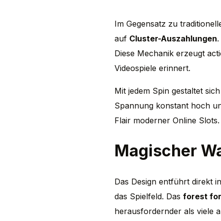
Im Gegensatz zu traditionel
auf
Cluster-Auszahlungen
Diese Mechanik erzeugt acti
Videospiele erinnert.
Mit jedem Spin gestaltet sic
Spannung konstant hoch un
Flair moderner Online Slots.
Magischer Wald
Das Design entführt direkt 
das Spielfeld. Das
forest fo
herausfordernder als viele 