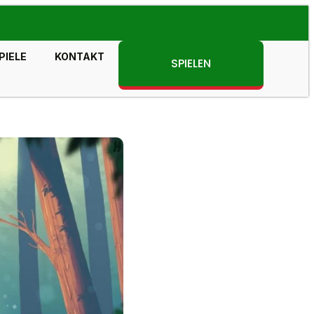
PIELE
KONTAKT
SPIELEN