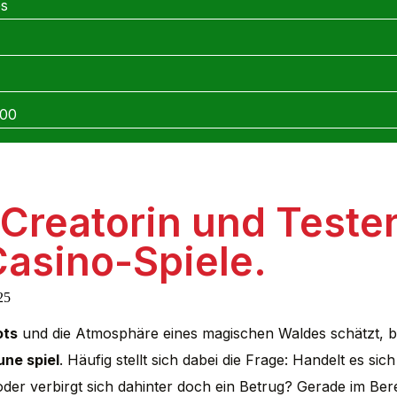
s
000
Creatorin und Tester
asino-Spiele.
25
ots
und die Atmosphäre eines magischen Waldes schätzt, b
une spiel
. Häufig stellt sich dabei die Frage: Handelt es sic
er verbirgt sich dahinter doch ein Betrug? Gerade im Ber