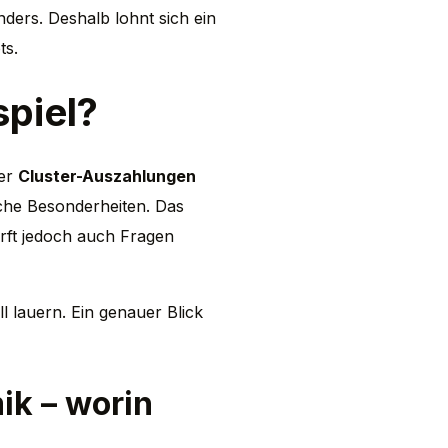
ders. Deshalb lohnt sich ein
ts.
spiel?
er
Cluster-Auszahlungen
iche Besonderheiten. Das
irft jedoch auch Fragen
l lauern. Ein genauer Blick
k – worin