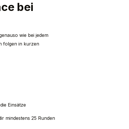
ce bei
 genauso wie bei jedem
n folgen in kurzen
die Einsätze
 dir mindestens 25 Runden