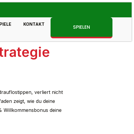
PIELE
KONTAKT
SPIELEN
trategie
auflostippen, verliert nicht
aden zeigt, wie du deine
00% Willkommensbonus deine