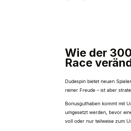
Wie der 300
Race veränd
Dudespin bietet neuen Spiele
reiner Freude – ist aber strat
Bonusguthaben kommt mit Um
umgesetzt werden, bevor ein
voll oder nur teilweise zum 