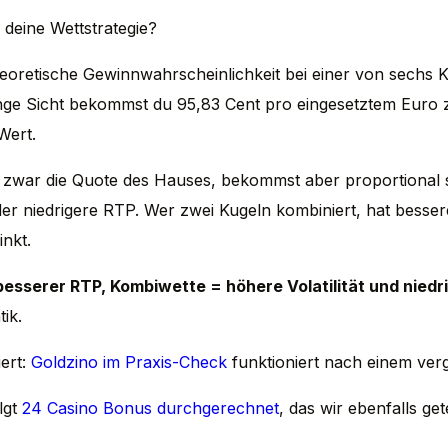
 deine Wettstrategie?
 theoretische Gewinnwahrscheinlichkeit bei einer von sechs
ge Sicht bekommst du 95,83 Cent pro eingesetztem Euro z
Wert.
u zwar die Quote des Hauses, bekommst aber proportional 
r niedrigere RTP. Wer zwei Kugeln kombiniert, hat besser
inkt.
besserer RTP, Kombiwette = höhere Volatilität und niedr
ik.
iert:
Goldzino im Praxis-Check
funktioniert nach einem verg
lgt
24 Casino Bonus durchgerechnet
, das wir ebenfalls ge