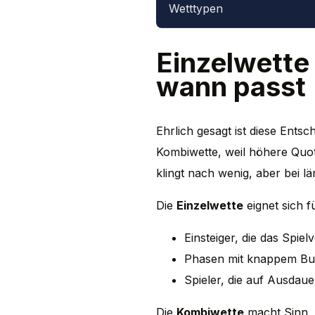
Wetttypen
Einzelwette
wann passt
Ehrlich gesagt ist diese Ents
Kombiwette, weil höhere Quo
klingt nach wenig, aber bei l
Die
Einzelwette
eignet sich f
Einsteiger, die das Spi
Phasen mit knappem Bu
Spieler, die auf Ausdaue
Die
Kombiwette
macht Sinn,