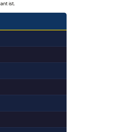
nt ist.