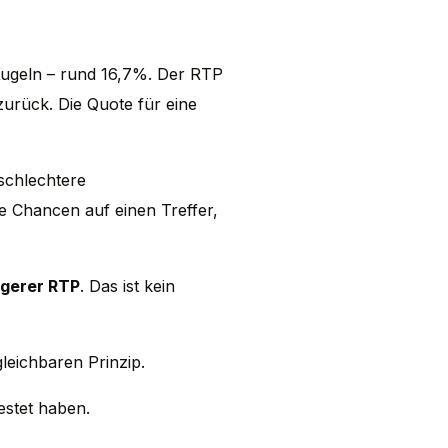
 Kugeln – rund 16,7%. Der RTP
urück. Die Quote für eine
schlechtere
e Chancen auf einen Treffer,
igerer RTP
. Das ist kein
leichbaren Prinzip.
testet haben.